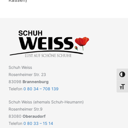
Kassen)
Schuh Weiss
Rosenheimer Str. 23
Umsch
83098
Brannenburg
Schri
Telefon
0 80 34 – 708 139
Schuh Weiss (ehemals Schuh-Heumann)
Rosenheimer Str.9
83080
Oberaudorf
Telefon
0 80 33 – 15 14