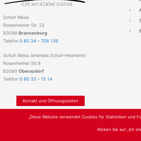
Schuh Weiss
Rosenheimer Str. 23
B
83098
Brannenburg
Telefon
0 80 34 – 708 139
Schuh Weiss (ehemals Schuh-Heumann)
Rosenheimer Str.9
83080
Oberaudorf
Telefon
0 80 33 – 15 14
Kontakt und Öffnungszeiten
„Diese Website verwendet Cookies für Statistiken und Fu
Klicken Sie auf „Ich s
LUST AUF SCHÖNE SCHUHE