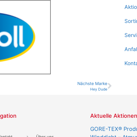
Akti
Sort
Serv
Anfa
Kont
Nächste Marke
Hey Dude
gation
Aktuelle Aktione
GORE-TEX® Produk
Kontakt
Über uns