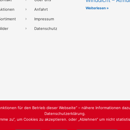
Winddicht – Atmu
Weiterlesen »
Aktionen
Anfahrt
Sortiment
Impressum
ilder
Datenschutz
nktionen für den Betrieb dieser Webseite“ – nähere Informationen dazu
Datenschutzerklärung.
timme zu“, um Cookies zu akzeptieren. oder „Ablehnen“ um nicht statist
WEBGESTALTUNG
WWW.SABU-VE