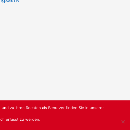
ngsaktiv
 und zu Ihren Rechten als Benutzer finden Sie in unserer
isch erfasst zu werden.
RBUNDGRUPPE.DE
@ SABU GMBH