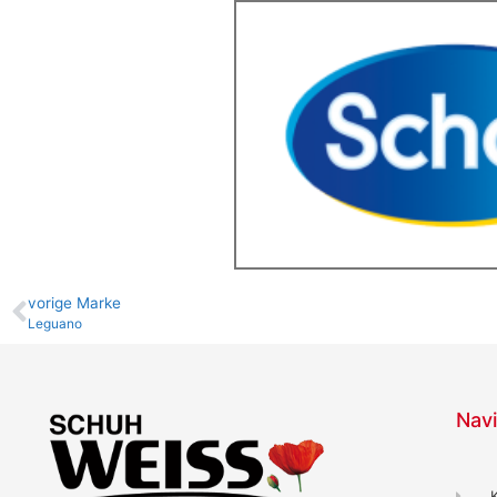
vo­ri­ge Marke
Leguano
Navi