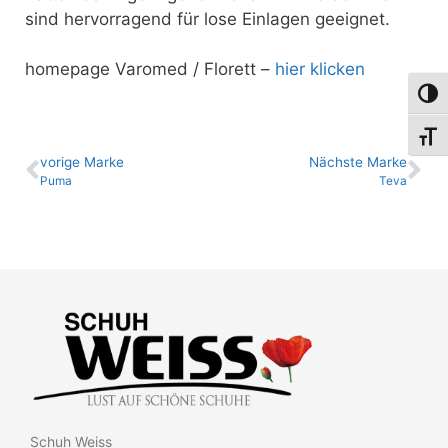
sind hervorragend für lose Einlagen geeignet.
homepage Varomed / Florett –
hier klicken
Umsch
Schri
vo­ri­ge Marke
Nächste Marke
Puma
Teva
Schuh Weiss