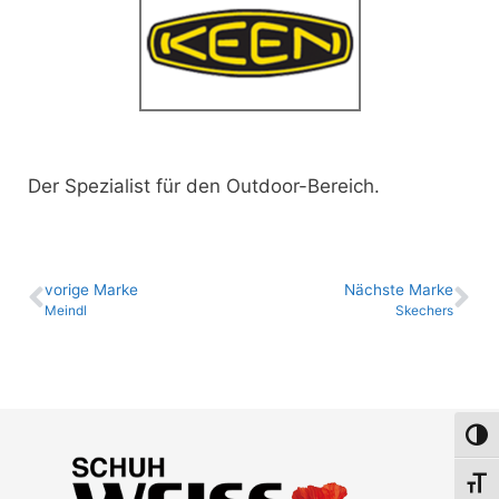
Der Spezialist für den Outdoor-Bereich.
vo­ri­ge Marke
Nächste Marke
Meindl
Skechers
Umsch
Schri