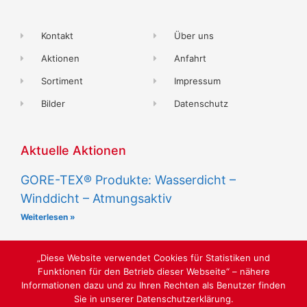
Kontakt
Über uns
Aktionen
Anfahrt
Sortiment
Impressum
Bilder
Datenschutz
Aktuelle Aktionen
GORE-TEX® Produkte: Wasserdicht –
Winddicht – Atmungsaktiv
Weiterlesen »
„Diese Website verwendet Cookies für Statistiken und
Funktionen für den Betrieb dieser Webseite“ – nähere
Informationen dazu und zu Ihren Rechten als Benutzer finden
Sie in unserer Datenschutzerklärung.
LUST AUF SCHÖNE SCHUHE