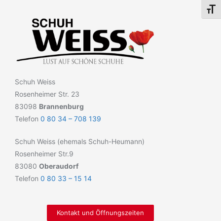
Schri
Schuh Weiss
Rosenheimer Str. 23
83098
Brannenburg
Telefon
0 80 34 – 708 139
Schuh Weiss (ehemals Schuh-Heumann)
Rosenheimer Str.9
83080
Oberaudorf
Telefon
0 80 33 – 15 14
Kontakt und Öffnungszeiten